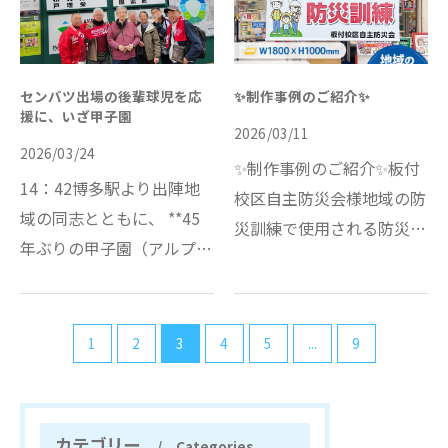
を見て「これ本当に日本…
響きですが、そこにはフ
ラ…
センバツ出場の後輩球児を応
✨制作事例のご紹介✨
援に、いざ甲子園
2026/03/11
2026/03/24
✨制作事例のご紹介✨板付
14：42博多駅より出陣地
校区自主防災会様地域の防
域の同志とともに、 **45
災訓練で使用される防災訓
年ぶりの甲子園（アルプス
練用横断幕を制作させてい
スタンド）**を目指して出
ただきました。📍サイズ
発。地域の子どもたちにソ
W1800×H1000mm📍仕
フトボールを教えてきた仲
1
2
3
4
5
...
9
様・ターポリン生地・上下
間たち。 「いつか教え子
棒袋縫い加工屋外イベント
の中から甲子園に出る子
や地域行事…
が…
カテゴリー
Categories