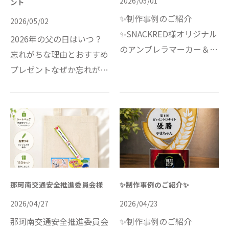
2026/05/01
ント
✨制作事例のご紹介
2026/05/02
✨SNACKRED様オリジナル
2026年の父の日はいつ？
のアンブレラマーカー＆ボ
忘れがちな理由とおすすめ
トルマーカーを制作させて
プレゼントなぜか忘れが
いただきました。傘やペッ
ち？「父の日」。2026年
トボトルの目印として使え
は6月21日（日）です。こ
る、実用性とオリジナル性
んにちは。今日はちょっと
を兼ねた人気アイテムで
気になるテーマ、「父の
す。【仕…
日」についてゆるく深掘り
してい…
那珂南交通安全推進委員会様
✨制作事例のご紹介✨
2026/04/27
2026/04/23
那珂南交通安全推進委員会
✨制作事例のご紹介