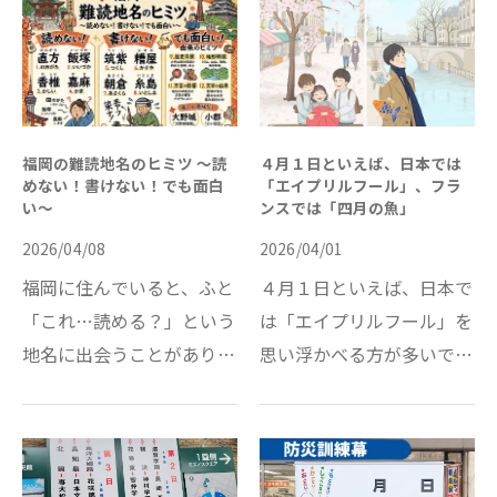
も優雅で、日本らしい美し
示会などで活用される「名
さの象徴ともいえる花…
入れノベルティ」。しか
し、「どんな商品を選べ…
福岡の難読地名のヒミツ ～読
４月１日といえば、日本では
めない！書けない！でも面白
「エイプリルフール」、フラ
い～
ンスでは「四月の魚」
2026/04/08
2026/04/01
福岡に住んでいると、ふと
４月１日といえば、日本で
「これ…読める？」という
は「エイプリルフール」を
地名に出会うことがありま
思い浮かべる方が多いです
す。初めて見る人はまず読
よね。でも、フランスでは
めませんし、地元の人でも
この日を「四月の魚」と呼
書けないこともあります。
ぶことをご存じでしょう
カーナビに表示された地名
か。 なんだか可愛らしい