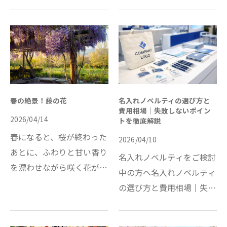
る5つの鉄則ノベルティ
UPノベルティ展示会でノ
は、単なる販促グッズでは
ベルティを配るなら、ただ
ありません。選び方や見せ
目立つだけではなく「その
方しだいで、企業や店舗の
後の問い合わせや商談につ
印象を高め、ブランドの
ながること」が大切です…
世…
春の絶景！藤の花
名入れノベルティの選び方と
費用相場｜失敗しないポイン
2026/04/14
トを徹底解説
春になると、桜が終わった
2026/04/10
あとに、ふわりと甘い香り
名入れノベルティをご検討
を漂わせながら咲く花があ
中の方へ名入れノベルティ
ります。そう、藤（ふじ）
の選び方と費用相場｜失敗
の花です。紫色の花が滝の
しないポイントを徹底解説
ように垂れ下がる姿はとて
企業の販促やイベント、展