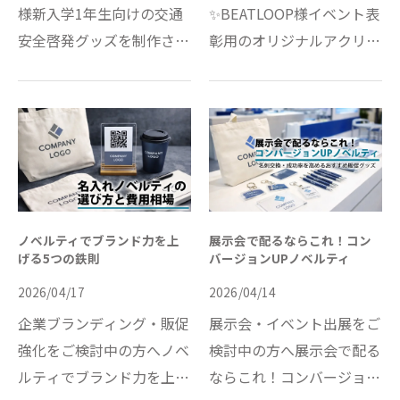
様新入学1年生向けの交通
✨BEATLOOP様イベント表
安全啓発グッズを制作させ
彰用のオリジナルアクリル
ていただきました。🎒トー
表彰楯を制作させていただ
トバッグ＆鉛筆セット
きました。シンプルな形状
（110セット）毎日使える
の中に、ゴールドの装飾と
アイテムを通して、子ども
カラー印刷を組み合わせた
たちの交通安全意識を高め
高級感のある仕上がりにな
る目…
ってい…
ノベルティでブランド力を上
展示会で配るならこれ！コン
げる5つの鉄則
バージョンUPノベルティ
2026/04/17
2026/04/14
企業ブランディング・販促
展示会・イベント出展をご
強化をご検討中の方へノベ
検討中の方へ展示会で配る
ルティでブランド力を上げ
ならこれ！コンバージョン