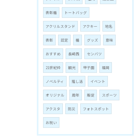
表彰楯
トートバッグ
アクリルスタンド
アクキー
地名
表彰
認定
楯
グッズ
意味
おすすめ
長崎西
センバツ
21世紀枠
観光
甲子園
福岡
ノベルティ
推し活
イベント
オリジナル
周年
販促
スポーツ
アクスタ
防災
フォトスポット
お祝い
お問い合わせはこちら