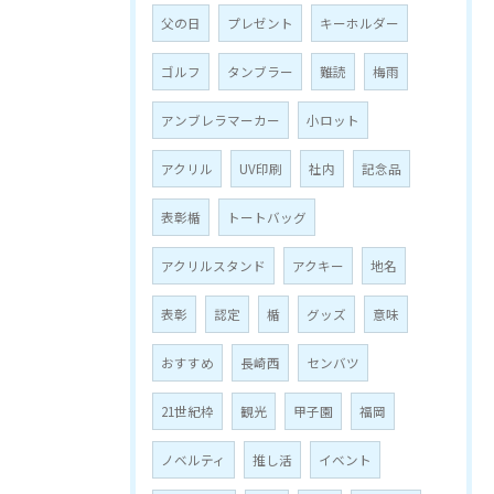
父の日
プレゼント
キーホルダー
ゴルフ
タンブラー
難読
梅雨
アンブレラマーカー
小ロット
アクリル
UV印刷
社内
記念品
表彰楯
トートバッグ
アクリルスタンド
アクキー
地名
表彰
認定
楯
グッズ
意味
お問い合わせはこちら
おすすめ
長崎西
センバツ
21世紀枠
観光
甲子園
福岡
ノベルティ
推し活
イベント