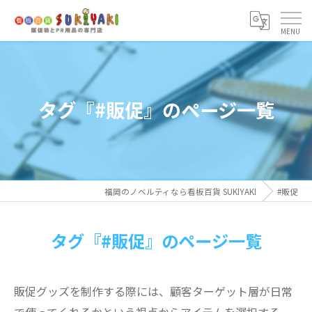
タグ『#販促』のページ一覧
福岡のノベルティなら看板百貨 SUKIYAKI
#販促
タグ『#販促』のページ一覧
販促グッズを制作する際には、顧客ターゲット層が日常