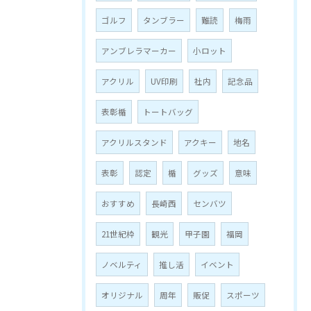
ゴルフ
タンブラー
難読
梅雨
アンブレラマーカー
小ロット
アクリル
UV印刷
社内
記念品
表彰楯
トートバッグ
アクリルスタンド
アクキー
地名
表彰
認定
楯
グッズ
意味
おすすめ
長崎西
センバツ
21世紀枠
観光
甲子園
福岡
ノベルティ
推し活
イベント
オリジナル
周年
販促
スポーツ