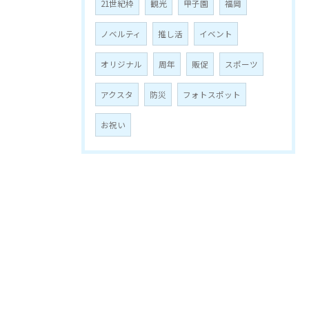
21世紀枠
観光
甲子園
福岡
ノベルティ
推し活
イベント
オリジナル
周年
販促
スポーツ
アクスタ
防災
フォトスポット
お祝い