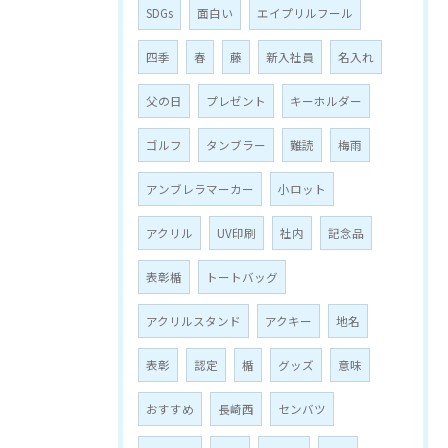
SDGs
面白い
エイプリルフール
四季
春
藤
新入社員
名入れ
父の日
プレゼント
キーホルダー
ゴルフ
タンブラー
難読
梅雨
アンブレラマーカー
小ロット
アクリル
UV印刷
社内
記念品
表彰楯
トートバッグ
アクリルスタンド
アクキー
地名
表彰
認定
楯
グッズ
意味
おすすめ
長崎西
センバツ